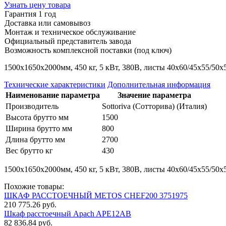
Узнать цену товара
Гарантия 1 год
Доставка или самовывоз
Монтаж и техническое обслуживание
Официальный представитель завода
Возможность комплексной поставки (под ключ)
1500x1650x2000мм, 450 кг, 5 кВт, 380В, листы 40х60/45х55/50х5
Технические характеристики
Дополнительная информация
Наименование параметра
Значение параметра
Производитель
Sottoriva (Сотторива) (Италия)
Высота брутто мм
1500
Ширина брутто мм
800
Длина брутто мм
2700
Вес брутто кг
430
1500x1650x2000мм, 450 кг, 5 кВт, 380В, листы 40х60/45х55/50х5
Похожие товары:
ШКАФ РАССТОЕЧНЫЙ METOS CHEF200 3751975
210 775.26 руб.
Шкаф расстоечный Apach APE12AB
82 836.84 руб.