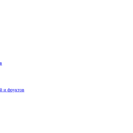
в
й и фруктов