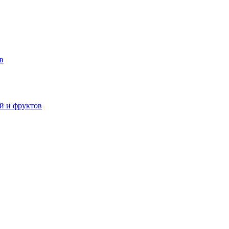
в
й и фруктов