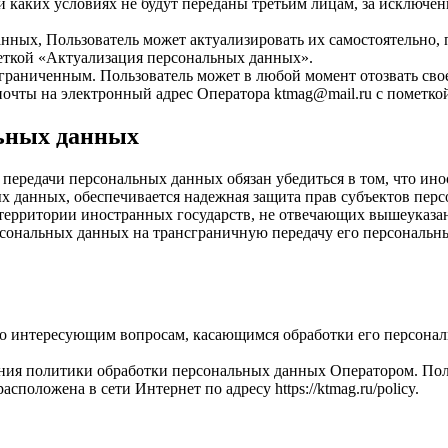
и каких условиях не будут переданы третьим лицам, за исключе
нных, Пользователь может актуализировать их самостоятельно,
еткой «Актуализация персональных данных».
граниченным. Пользователь может в любой момент отозвать свое
почты на электронный адрес Оператора
ktmag@mail.ru
с пометкой
льных данных
передачи персональных данных обязан убедиться в том, что ин
ых данных, обеспечивается надежная защита прав субъектов пер
территории иностранных государств, не отвечающих вышеуказан
рсональных данных на трансграничную передачу его персональн
по интересующим вопросам, касающимся обработки его персона
ия политики обработки персональных данных Оператором. Полит
положена в сети Интернет по адресу https://ktmag.ru/policy.