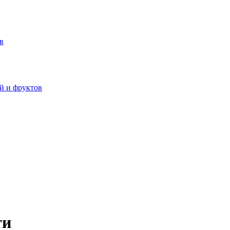
в
й и фруктов
ти