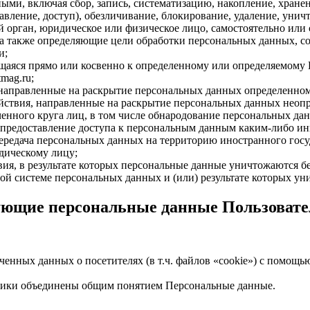
ыми, включая сбор, запись, систематизацию, накопление, хранен
тавление, доступ), обезличивание, блокирование, удаление, уни
 орган, юридическое или физическое лицо, самостоятельно или
а также определяющие цели обработки персональных данных, со
и;
яся прямо или косвенно к определенному или определяемому Пол
tmag.ru;
 направленные на раскрытие персональных данных определенном
ствия, направленные на раскрытие персональных данных неопр
нного круга лиц, в том числе обнародование персональных дан
предоставление доступа к персональным данным каким-либо ин
ередача персональных данных на территорию иностранного госуд
дическому лицу;
я, в результате которых персональные данные уничтожаются б
й системе персональных данных и (или) результате которых у
ующие персональные данные Пользовате
ченных данных о посетителях (в т.ч. файлов «cookie») с помощь
тики объединены общим понятием Персональные данные.