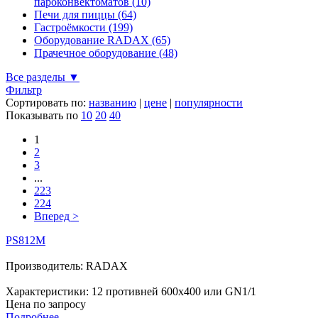
пароконвектоматов (10)
Печи для пиццы (64)
Гастроёмкости (199)
Оборудование RADAX (65)
Прачечное оборудование (48)
Все разделы ▼
Фильтр
Сортировать по:
названию
|
цене
|
популярности
Показывать по
10
20
40
1
2
3
...
223
224
Вперед >
PS812M
Производитель: RADAX
Характеристики: 12 противней 600х400 или GN1/1
Цена по запросу
Подробнее