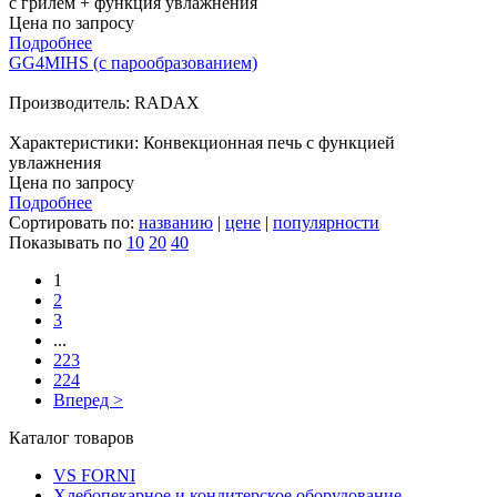
с грилем + функция увлажнения
Цена по запросу
Подробнее
GG4MIHS (с парообразованием)
Производитель: RADAX
Характеристики: Конвекционная печь с функцией
увлажнения
Цена по запросу
Подробнее
Сортировать по:
названию
|
цене
|
популярности
Показывать по
10
20
40
1
2
3
...
223
224
Вперед >
Каталог товаров
VS FORNI
Хлебопекарное и кондитерское оборудование