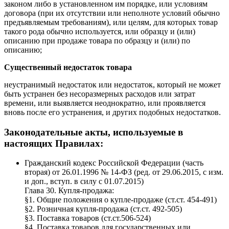
законом либо в установленном им порядке, или условиям
договора (при их отсутствии или неполноте условий обычно
предъявляемым требованиям), или целям, для которых товар
такого рода обычно используется, или образцу и (или)
описанию при продаже товара по образцу и (или) по
описанию;
Существенный недостаток товара
неустранимый недостаток или недостаток, который не может
быть устранен без несоразмерных расходов или затрат
времени, или выявляется неоднократно, или проявляется
вновь после его устранения, и других подобных недостатков.
Законодательные акты, используемые в
настоящих Правилах:
Гражданский кодекс Российской Федерации (часть
вторая) от 26.01.1996 № 14-ФЗ (ред. от 29.06.2015, с изм.
и доп., вступ. в силу с 01.07.2015)
Глава 30. Купля-продажа:
§1. Общие положения о купле-продаже (ст.ст. 454-491)
§2. Розничная купля-продажа (ст.ст. 492-505)
§3. Поставка товаров (ст.ст.506-524)
§4. Поставка товаров для государственных или