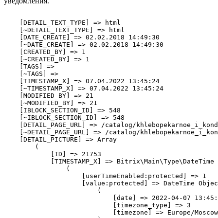
уведомления.
 
    [DETAIL_TEXT_TYPE] => html
    [~DETAIL_TEXT_TYPE] => html
    [DATE_CREATE] => 02.02.2018 14:49:30
    [~DATE_CREATE] => 02.02.2018 14:49:30
    [CREATED_BY] => 1
    [~CREATED_BY] => 1
    [TAGS] => 
    [~TAGS] => 
    [TIMESTAMP_X] => 07.04.2022 13:45:24
    [~TIMESTAMP_X] => 07.04.2022 13:45:24
    [MODIFIED_BY] => 21
    [~MODIFIED_BY] => 21
    [IBLOCK_SECTION_ID] => 548
    [~IBLOCK_SECTION_ID] => 548
    [DETAIL_PAGE_URL] => /catalog/khlebopekarnoe_i_konditerskoe_oborudovanie/shkafy_rasstoechnye_ustanovki_mikroklimata/ustanovki_mikroklimata/ustanovka_mikroklimata_pmcu_10/
    [~DETAIL_PAGE_URL] => /catalog/khlebopekarnoe_i_konditerskoe_oborudovanie/shkafy_rasstoechnye_ustanovki_mikroklimata/ustanovki_mikroklimata/ustanovka_mikroklimata_pmcu_10/
    [DETAIL_PICTURE] => Array
        (
            [ID] => 21753
            [TIMESTAMP_X] => Bitrix\Main\Type\DateTime Object
                (
                    [userTimeEnabled:protected] => 1
                    [value:protected] => DateTime Object
                        (
                            [date] => 2022-04-07 13:45:24.000000
                            [timezone_type] => 3
                            [timezone] => Europe/Moscow
                        )

                )

            [MODULE_ID] => iblock
            [HEIGHT] => 1024
            [WIDTH] => 353
            [FILE_SIZE] => 60596
            [CONTENT_TYPE] => image/jpeg
            [SUBDIR] => iblock/49b
            [FILE_NAME] => 49bedbd739ba80c654ff2546c757d556.jpg
            [ORIGINAL_NAME] => d711999dc5496f4f77cf29ed64a1e9d2.jpg
            [DESCRIPTION] => 
            [HANDLER_ID] => 
            [EXTERNAL_ID] => a9529be14739cb29b8b7dd659daefdaf
            [~src] => 
            [SRC] => /upload/iblock/49b/49bedbd739ba80c654ff2546c757d556.jpg
            [UNSAFE_SRC] => /upload/iblock/49b/49bedbd739ba80c654ff2546c757d556.jpg
            [SAFE_SRC] => /upload/iblock/49b/49bedbd739ba80c654ff2546c757d556.jpg
            [ALT] => Установка Микроклимата PMCU 10
            [TITLE] => Установка Микроклимата PMCU 10
        )

    [~DETAIL_PICTURE] => 21753
    [PREVIEW_PICTURE] => Array
        (
            [ID] => 21752
            [TIMESTAMP_X] => Bitrix\Main\Type\DateTime Object
                (
                    [userTimeEnabled:protected] => 1
                    [value:protected] => DateTime Object
                        (
                            [date] => 2022-04-07 13:45:24.000000
                            [timezone_type] => 3
                            [timezone] => Europe/Moscow
                        )

                )

            [MODULE_ID] => iblock
            [HEIGHT] => 2099
            [WIDTH] => 724
            [FILE_SIZE] => 380053
            [CONTENT_TYPE] => image/jpeg
            [SUBDIR] => iblock/e91
            [FILE_NAME] => e91c415ee4d9f5d1d16d2fa95e14802f.jpg
            [ORIGINAL_NAME] => 75eb4808953202e3b32ca75d4db99f51.jpg
            [DESCRIPTION] => 
            [HANDLER_ID] => 
            [EXTERNAL_ID] => 41497decf0e41aac32823096df3a8da7
            [~src] => 
            [SRC] => /upload/iblock/e91/e91c415ee4d9f5d1d16d2fa95e14802f.jpg
            [UNSAFE_SRC] => /upload/iblock/e91/e91c415ee4d9f5d1d16d2fa95e14802f.jpg
            [SAFE_SRC] => /upload/iblock/e91/e91c415ee4d9f5d1d16d2fa95e14802f.jpg
            [ALT] => Установка Микроклимата PMCU 10
            [TITLE] => Установка Микроклимата PMCU 10
        )

    [~PREVIEW_PICTURE] => 21752
    [LIST_PAGE_URL] => /catalog/
    [~LIST_PAGE_URL] => /catalog/
    [LANG_DIR] => /
    [~LANG_DIR] => /
    [EXTERNAL_ID] => 11406
    [~EXTERNAL_ID] => 11406
    [IBLOCK_TYPE_ID] => catalog
    [~IBLOCK_TYPE_ID] => catalog
    [IBLOCK_CODE] => items_uh
    [~IBLOCK_CODE] => items_uh
    [IBLOCK_EXTERNAL_ID] => 15
    [~IBLOCK_EXTERNAL_ID] => 15
    [LID] => uh
    [~LID] => uh
    [ACTIVE_FROM] => 05.08.2015
    [ACTIVE_TO] => 
    [IPROPERTY_VALUES] => Array
        (
        )

    [PRODUCT] => Array
        (
            [TYPE] => 1
            [AVAILABLE] => Y
            [BUNDLE] => N
            [QUANTITY] => 0
            [QUANTITY_TRACE] => N
            [CAN_BUY_ZERO] => Y
            [MEASURE] => 5
            [SUBSCRIBE] => Y
            [VAT_ID] => 0
            [VAT_RATE] => 0
            [VAT_INCLUDED] => Y
            [WEIGHT] => 0
            [WIDTH] => 0
            [LENGTH] => 0
            [HEIGHT] => 0
            [PAYMENT_TYPE] => S
            [RECUR_SCHEME_TYPE] => D
            [RECUR_SCHEME_LENGTH] => 0
            [TRIAL_PRICE_ID] => 0
            [USE_OFFERS] => 
        )

    [CATALOG_TYPE] => 1
    [CATALOG_AVAILABLE] => Y
    [CATALOG_BUNDLE] => N
    [CATALOG_QUANTITY] => 0
    [CATALOG_QUANTITY_TRACE] => N
    [CATALOG_CAN_BUY_ZERO] => Y
    [CATALOG_MEASURE] => 5
    [CATALOG_SUBSCRIBE] => Y
    [CATALOG_VAT_ID] => 
    [CATALOG_VAT_INCLUDED] => Y
    [CATALOG_WEIGHT] => 0
    [CATALOG_WIDTH] => 
    [CATALOG_LENGTH] => 
    [CATALOG_HEIGHT] => 
    [CATALOG_PRICE_TYPE] => S
    [CATALOG_RECUR_SCHEME_LENGTH] => 
    [CATALOG_RECUR_SCHEME_TYPE] => D
    [CATALOG_QUANTITY_TRACE_ORIG] => D
    [CATALOG_CAN_BUY_ZERO_ORIG] => D
    [CATALOG_SUBSCRIBE_ORIG] => D
    [CATALOG_PURCHASING_PRICE] => 
    [CATALOG_PURCHASING_CURRENCY] => 
    [CATALOG_BARCODE_MULTI] => N
    [CATALOG_TRIAL_PRICE_ID] => 
    [CATALOG_WITHOUT_ORDER] => N
    [~CATALOG_TYPE] => 1
    [~CATALOG_AVAILABLE] => Y
    [~CATALOG_BUNDLE] => N
    [~CATALOG_QUANTITY] => 0
    [~CATALOG_QUANTITY_TRACE] => N
    [~CATALOG_CAN_BUY_ZERO] => Y
    [~CATALOG_MEASURE] => 5
    [~CATALOG_SUBSCRIBE] => Y
    [~CATALOG_VAT_ID] => 
    [~CATALOG_VAT_INCLUDED] => Y
    [~CATALOG_WEIGHT] => 0
    [~CATALOG_WIDTH] => 
    [~CATALOG_LENGTH] => 
    [~CATALOG_HEIGHT] => 
    [~CATALOG_PRICE_TYPE] => S
    [~CATALOG_RECUR_SCHEME_LENGTH] => 
    [~CATALOG_RECUR_SCHEME_TYPE] => D
    [~CATALOG_QUANTITY_TRACE_ORIG] => D
    [~CATALOG_CAN_BUY_ZERO_ORIG] => D
    [~CATALOG_SUBSCRIBE_ORIG] => D
    [~CATALOG_PURCHASING_PRICE] => 
    [~CATALOG_PURCHASING_CURRENCY] => 
    [~CATALOG_BARCODE_MULTI] => N
    [~CATALOG_TRIAL_PRICE_ID] => 
    [~CATALOG_WITHOUT_ORDER] => N
    [~CATALOG_VAT] => 0
    [CATALOG_VAT] => 0
    [PROPERTIES] => Array
        (
            [TITLE] => Array
                (
                    [ID] => 11
                    [IBLOCK_ID] => 7
                    [NAME] => Заголовок окна браузера
                    [ACTIVE] => Y
                    [SORT] => 10
                    [CODE] => TITLE
                    [DEFAULT_VALUE] => 
                    [PROPERTY_TYPE] => S
                    [ROW_COUNT] => 1
                    [COL_COUNT] => 50
                    [LIST_TYPE] => L
                    [MULTIPLE] => N
                    [XML_ID] => 34
                    [FILE_TYPE] => 
                    [MULTIPLE_CNT] => 5
                    [LINK_IBLOCK_ID] => 0
                    [WITH_DESCRIPTION] => N
                    [SEARCHABLE] => Y
                    [FILTRABLE] => N
                    [IS_REQUIRED] => N
                    [VERSION] => 1
                    [USER_TYPE] => 
                    [USER_TYPE_SETTINGS] => 
                    [HINT] => 
                    [~NAME] => Заголовок окна браузера
                    [~DEFAULT_VALUE] => 
                    [VALUE_ENUM] => 
                    [VALUE_XML_ID] => 
                    [VALUE_SORT] => 
                    [VALUE] => Установка Микроклимата PMCU 10
                    [PROPERTY_VALUE_ID] => 40122
                    [DESCRIPTION] => 
                    [~VALUE] => Установка Микроклимата PMCU 10
                    [~DESCRIPTION] => 
                )

            [KEYWORDS] => Array
                (
                    [ID] => 12
                    [IBLOCK_ID] => 7
                    [NAME] => Ключевые слова
                    [ACTIVE] => Y
                    [SORT] => 20
                    [CODE] => KEYWORDS
                    [DEFAULT_VALUE] => 
                    [PROPERTY_TYPE] => S
                    [ROW_COUNT] => 1
                    [COL_COUNT] => 50
                    [LIST_TYPE] => L
                    [MULTIPLE] => N
                    [XML_ID] => 35
                    [FILE_TYPE] => 
                    [MULTIPLE_CNT] => 5
                    [LINK_IBLOCK_ID] => 0
                    [WITH_DESCRIPTION] => N
                    [SEARCHABLE] => N
                    [FILTRABLE] => N
                    [IS_REQUIRED] => N
                    [VERSION] => 1
                    [USER_TYPE] => 
                    [USER_TYPE_SETTINGS] => 
                    [HINT] => 
                    [~NAME] => Ключевые слова
                    [~DEFAULT_VALUE] => 
                    [VALUE_ENUM] => 
                    [VALUE_XML_ID] => 
                    [VALUE_SORT] => 
                    [VALUE] => Установка Микроклимата PMCU 10
                    [PROPERTY_VALUE_ID] => 40123
                    [DESCRIPTION] => 
                    [~VALUE] => Установка Микроклимата PMCU 10
                    [~DESCRIPTION] => 
                )

            [META_DESCRIPTION] => Array
                (
                    [ID] => 13
                    [IBLOCK_ID] => 7
                    [NAME] => Мета-описание
                    [ACTIVE] => Y
                    [SORT] => 30
                    [CODE] => META_DESCRIPTION
                    [DEFAULT_VALUE] => 
                    [PROPERTY_TYPE] => S
                    [ROW_COUNT] => 3
                    [COL_COUNT] => 40
                    [LIST_TYPE] => L
                    [MULTIPLE] => N
                    [XML_ID] => 36
                    [FILE_TYPE] => 
                    [MULTIPLE_CNT] => 5
                    [LINK_IBLOCK_ID] => 0
                    [WITH_DESCRIPTION] => N
                    [SEARCHABLE] => N
                    [FILTRABLE] => N
                    [IS_REQUIRED] => N
                    [VERSION] => 1