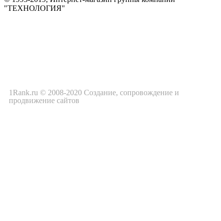
"ТЕХНОЛОГИЯ"
*Цена на сайте не является публичной офертой. Уточняйте цену у
менеджера до оплаты товара.
1Rank.ru © 2008-2020
Создание
, сопровождение и
продвижение сайтов
Политика конфиденциальности