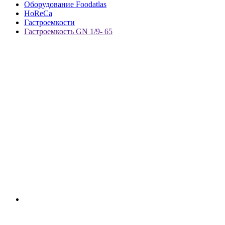
Оборудование Foodatlas
HoReCa
Гастроемкости
Гастроемкость GN 1/9- 65