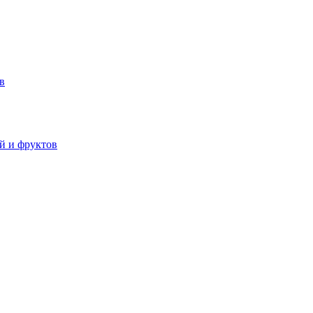
в
й и фруктов