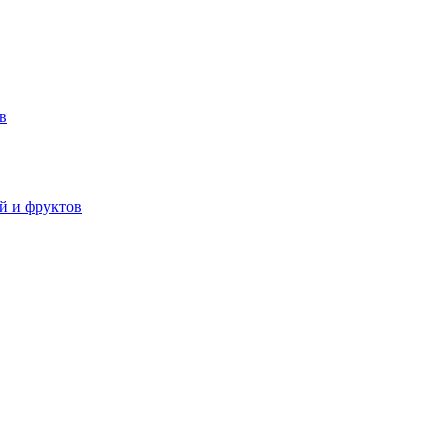
в
й и фруктов