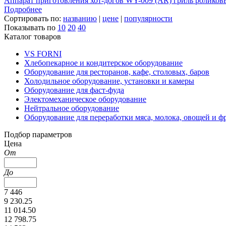
Аппарат приготовления хот-догов WY-009 (AR) гриль роликов
Подробнее
Сортировать по:
названию
|
цене
|
популярности
Показывать по
10
20
40
Каталог товаров
VS FORNI
Хлебопекарное и кондитерское оборудование
Оборудование для ресторанов, кафе, столовых, баров
Холодильное оборудование, установки и камеры
Оборудование для фаст-фуда
Электомеханическое оборудование
Нейтральное оборудование
Оборудование для переработки мяса, молока, овощей и ф
Подбор параметров
Цена
От
До
7 446
9 230.25
11 014.50
12 798.75