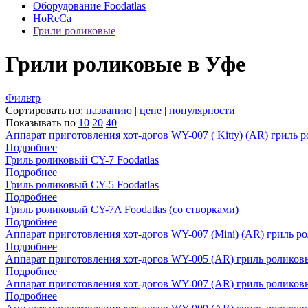
Оборудование Foodatlas
HoReCa
Грили роликовые
Грили роликовые в Уфе
Фильтр
Сортировать по:
названию
|
цене
|
популярности
Показывать по
10
20
40
Аппарат приготовления хот-догов WY-007 ( Kitty) (AR) гриль 
Подробнее
Гриль роликовый CY-7 Foodatlas
Подробнее
Гриль роликовый CY-5 Foodatlas
Подробнее
Гриль роликовый CY-7A Foodatlas (со створками)
Подробнее
Аппарат приготовления хот-догов WY-007 (Mini) (AR) гриль р
Подробнее
Аппарат приготовления хот-догов WY-005 (AR) гриль роликов
Подробнее
Аппарат приготовления хот-догов WY-007 (AR) гриль роликов
Подробнее