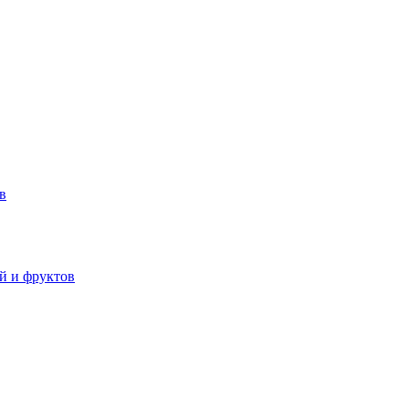
в
й и фруктов