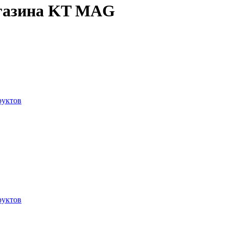
агазина KT MAG
руктов
руктов