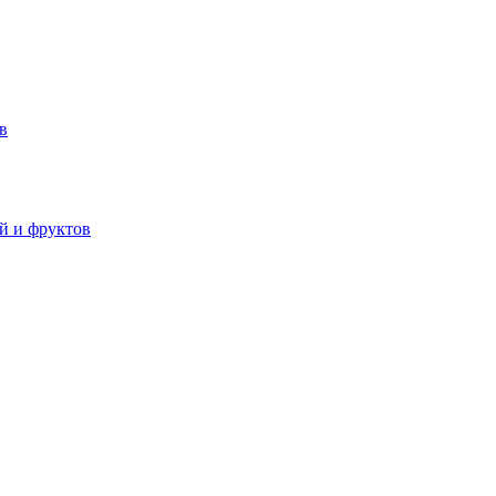
в
й и фруктов