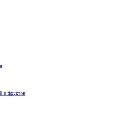
в
й и фруктов