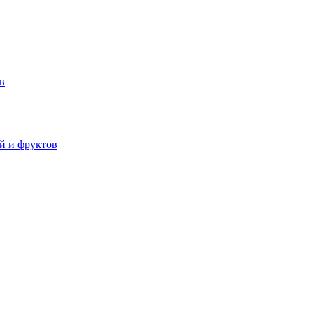
в
й и фруктов