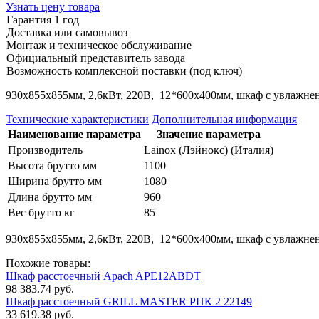
Узнать цену товара
Гарантия 1 год
Доставка или самовывоз
Монтаж и техническое обслуживание
Официальный представитель завода
Возможность комплексной поставки (под ключ)
930x855x855мм, 2,6кВт, 220В, 12*600x400мм, шкаф с увлажнен
Технические характеристики
Дополнительная информация
Наименование параметра
Значение параметра
Производитель
Lainox (Лэйнокс) (Италия)
Высота брутто мм
1100
Ширина брутто мм
1080
Длина брутто мм
960
Вес брутто кг
85
930x855x855мм, 2,6кВт, 220В, 12*600x400мм, шкаф с увлажнен
Похожие товары:
Шкаф расстоечный Apach APE12ABDT
98 383.74 руб.
Шкаф расстоечный GRILL MASTER РПК 2 22149
33 619.38 руб.