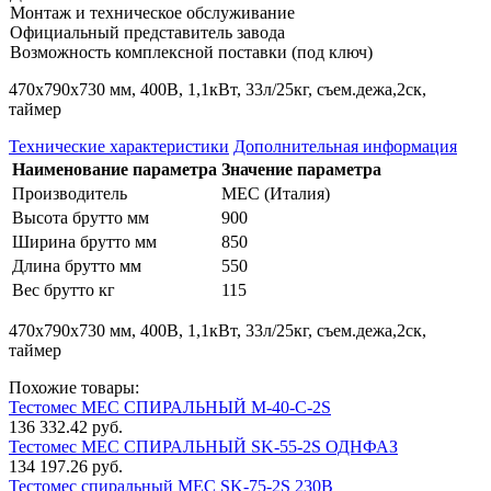
Монтаж и техническое обслуживание
Официальный представитель завода
Возможность комплексной поставки (под ключ)
470х790х730 мм, 400В, 1,1кВт, 33л/25кг, съем.дежа,2ск,
таймер
Технические характеристики
Дополнительная информация
Наименование параметра
Значение параметра
Производитель
MEC (Италия)
Высота брутто мм
900
Ширина брутто мм
850
Длина брутто мм
550
Вес брутто кг
115
470х790х730 мм, 400В, 1,1кВт, 33л/25кг, съем.дежа,2ск,
таймер
Похожие товары:
Тестомес MEC СПИРАЛЬНЫЙ M-40-C-2S
136 332.42 руб.
Тестомес MEC СПИРАЛЬНЫЙ SK-55-2S ОДНФАЗ
134 197.26 руб.
Тестомес спиральный MEC SK-75-2S 230В