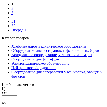
1
2
3
...
31
32
Вперед >
Каталог товаров
Хлебопекарное и кондитерское оборудование
Оборудование для ресторанов, кафе, столовых, баров
Холодильное оборудование, установки и камеры
Оборудование для фаст-фуда
Электомеханическое оборудование
Нейтральное оборудование
Оборудование для переработки мяса, молока, овощей и
фруктов
Подбор параметров
Цена
От
До