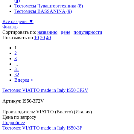
(4)
Тестомесы Чувашторгтехника (8)
Тестомесы BASSANINA (9)
Все разделы ▼
Фильтр
Сортировать по:
названию
|
цене
|
популярности
Показывать по
10
20
40
1
2
3
...
31
32
Вперед >
Тестомес VIATTO made in Italy IS50-3F2V
Артикул: IS50-3F2V
Производитель: VIATTO (Виатто) (Италия)
Цена по запросу
Подробнее
Тестомес VIATTO made in Italy IS50-3F