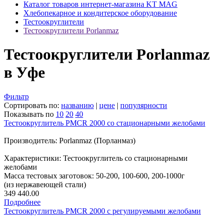
Каталог товаров интернет-магазина KT MAG
Хлебопекарное и кондитерское оборудование
Тестоокруглители
Тестоокруглители Porlanmaz
Тестоокруглители Porlanmaz
в Уфе
Фильтр
Сортировать по:
названию
|
цене
|
популярности
Показывать по
10
20
40
Тестоокруглитель PMCR 2000 со стационарными желобами
Производитель: Porlanmaz (Порланмаз)
Характеристики: Тестоокруглитель со стационарными
желобами
Масса тестовых заготовок: 50-200, 100-600, 200-1000г
(из нержавеющей стали)
349 440.00
Подробнее
Тестоокруглитель PMCR 2000 с регулируемыми желобами