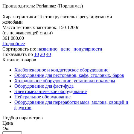
Производитель: Porlanmaz (Порланмаз)
Характеристики: Тестоокруглитель с регулируемыми
желобами
Масса тестовых заготовок: 150-1200г
(из нержавеющей стали)
361 080.00
Подробнее
Сортировать по:
названию
|
цене
|
популярности
Показывать по
10
20
40
Каталог товаров
Хлебопекарное и кондитерское оборудование
Оборудование для ресторанов, кафе, столовых, баров
Холодильное оборудование, установки и камеры
Оборудование для фаст-фуда
Электомеханическое оборудование
Нейтральное оборудование
Оборудование для переработки мяса, молока, овощей и
фруктов
Подбор параметров
Цена
От