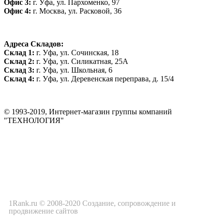
Офис 3:
г. Уфа, ул. Пархоменко, 97
Офис 4:
г. Москва, ул. Расковой, 36
Адреса Складов:
Склад 1:
г. Уфа, ул. Сочинская, 18
Склад 2:
г. Уфа, ул. Силикатная, 25А
Склад 3:
г. Уфа, ул. Школьная, 6
Склад 4:
г. Уфа, ул. Деревенская переправа, д. 15/4
© 1993-2019, Интернет-магазин группы компаний
"ТЕХНОЛОГИЯ"
*Цена на сайте не является публичной офертой. Уточняйте цену у
менеджера до оплаты товара.
1Rank.ru © 2008-2020
Создание
, сопровождение и
продвижение сайтов
Политика конфиденциальности