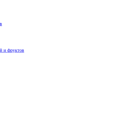
в
й и фруктов