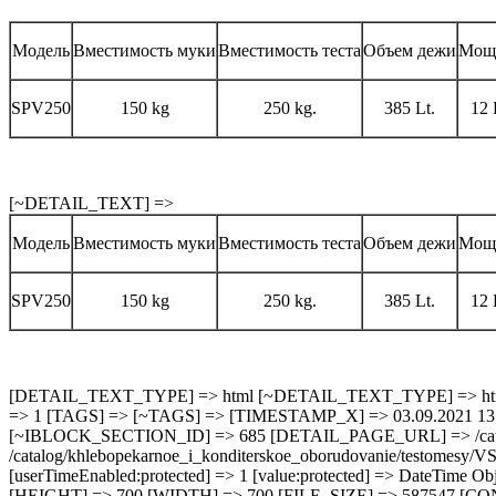
Модель
Вместимость муки
Вместимость теста
Объем дежи
Мощ
SPV250
150 kg
250 kg.
385 Lt.
12
[~DETAIL_TEXT] =>
Модель
Вместимость муки
Вместимость теста
Объем дежи
Мощ
SPV250
150 kg
250 kg.
385 Lt.
12
[DETAIL_TEXT_TYPE] => html [~DETAIL_TEXT_TYPE] => html [DATE_CREATE] => 05.03.2019 10:13:42 [~DATE_CREATE] => 05.03.2019 10:13:42 [CREATED_BY] => 1 [~CREATED_BY] => 1 [TAGS] => [~TAGS] => [TIMESTAMP_X] => 03.09.2021 13:12:39 [~TIMESTAMP_X] => 03.09.2021 13:12:39 [MODIFIED_BY] => 1 [~MODIFIED_BY] => 1 [IBLOCK_SECTION_ID] => 685 [~IBLOCK_SECTION_ID] => 685 [DETAIL_PAGE_URL] => /catalog/khlebopekarnoe_i_konditerskoe_oborudovanie/testomesy/VSFTESTOMES/VSFSPV250/ [~DETAIL_PAGE_URL] => /catalog/khlebopekarnoe_i_konditerskoe_oborudovanie/testomesy/VSFTESTOMES/VSFSPV250/ [DETAIL_PICTURE] => Array ( [ID] => 24713 [TIMESTAMP_X] => Bitrix\Main\Type\DateTime Object ( [userTimeEnabled:protected] => 1 [value:protected] => DateTime Object ( [date] => 2019-04-15 10:29:42.000000 [timezone_type] => 3 [timezone] => Europe/Moscow ) ) [MODULE_ID] => iblock [HEIGHT] => 700 [WIDTH] => 700 [FILE_SIZE] => 587547 [CONTENT_TYPE] => image/png [SUBDIR] => iblock/1a9 [FILE_NAME] => 1a9aa06c2fcfbf30dc92d3a63c4e7d0d.png [ORIGINAL_NAME] => asm250.png [DESCRIPTION] => [HANDLER_ID] => [EXTERNAL_ID] => e773c9a271f6d6c3f87a5d5f2cc697da [~src] => [SRC] => /upload/iblock/1a9/1a9aa06c2fcfbf30dc92d3a63c4e7d0d.png [UNSAFE_SRC] => /upload/iblock/1a9/1a9aa06c2fcfbf30dc92d3a63c4e7d0d.png [SAFE_SRC] => /upload/iblock/1a9/1a9aa06c2fcfbf30dc92d3a63c4e7d0d.png [ALT] => Тестомесильная машина VSF SPV250 [TITLE] => Тестомесильная машина VSF SPV250 ) [~DETAIL_PICTURE] => 24713 [PREVIEW_PICTURE] => Array ( [ID] => 24712 [TIMESTAMP_X] => Bitrix\Main\Type\DateTime Object ( [userTimeEnabled:protected] => 1 [value:protected] => DateTime Object ( [date] => 2019-04-15 10:29:42.000000 [timezone_type] => 3 [timezone] => Europe/Moscow ) ) [MODULE_ID] => iblock [HEIGHT] => 700 [WIDTH] => 700 [FILE_SIZE] => 587547 [CONTENT_TYPE] => image/png [SUBDIR] => iblock/f04 [FILE_NAME] => f04d90d02a088608f61397bedea83a0a.png [ORIGINAL_NAME] => asm250.png [DESCRIPTION] => [HANDLER_ID] => [EXTERNAL_ID] => 807ff9c948f1bb3bf5952eb7b808ed1f [~src] => [SRC] => /upload/iblock/f04/f04d90d02a088608f61397bedea83a0a.png [UNSAFE_SRC] => /upload/iblock/f04/f04d90d02a088608f61397bedea83a0a.png [SAFE_SRC] => /upload/iblock/f04/f04d90d02a088608f61397bedea83a0a.png [ALT] => Тестомесильная машина VSF SPV250 [TITLE] => Тестомесильная машина VSF SPV250 ) [~PREVIEW_PICTURE] => 24712 [LIST_PAGE_URL] => /catalog/ [~LIST_PAGE_URL] => /catalog/ [LANG_DIR] => / [~LANG_DIR] => / [EXTERNAL_ID] => 10427 [~EXTERNAL_ID] => 10427 [IBLOCK_TYPE_ID] => catalog [~IBLOCK_TYPE_ID] => catalog [IBLOCK_CODE] => items_uh [~IBLOCK_CODE] => items_uh [IBLOCK_EXTERNAL_ID] => 15 [~IBLOCK_EXTERNAL_ID] => 15 [LID] => uh [~LID] => uh [ACTIVE_FROM] => [ACTIVE_TO] => [IPROPERTY_VALUES] => Array ( ) [PRODUCT] => Array ( [TYPE] => 1 [AVAILABLE] => Y [BUNDLE] => N [QUANTITY] => 0 [QUANTITY_TRACE] => N [CAN_BUY_ZERO] => Y [MEASURE] => 5 [SUBSCRIBE] => Y [VAT_ID] => 0 [VAT_RATE] => 0 [VAT_INCLUDED] => N [WEIGHT] => 0 [WIDTH] => 0 [LENGTH] => 0 [HEIGHT] => 0 [PAYMENT_TYPE] => S [RECUR_SCHEME_TYPE] => D [RECUR_SCHEME_LENGTH] => 0 [TRIAL_PRICE_ID] => 0 [USE_OFFERS] => ) [CATALOG_TYPE] => 1 [CATALOG_AVAILABLE] => Y [CATALOG_BUNDLE] => N [CATALOG_QUANTITY] => 0 [CATALOG_QUANTITY_TRACE] => N [CATALOG_CAN_BUY_ZERO] => Y [CATALOG_MEASURE] => 5 [CATALOG_SUBSCRIBE] => Y [CATALOG_VAT_ID] => 0 [CATALOG_VAT_INCLUDED] => N [CATALOG_W