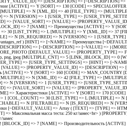
FILE_TYPE] => [MULTIPLE_CNT] => 5 [LINK_IBLOCK_ID] => 0 [WITH_DESCRIPTION] => N [SEARCHABLE] => N [FILTRABLE] => N [IS_REQUIRED] => N [VERSION] => 1 [USER_TYPE] => [USER_TYPE_SETTINGS] => [HINT] => [~NAME] => Ширина нетто мм [~DEFAULT_VALUE] => [VALUE_ENUM] => [VALUE_XML_ID] => [VALUE_SORT] => [VALUE] => [PROPERTY_VALUE_ID] => [DESCRIPTION] => [~DESCRIPTION] => [~VALUE] => ) [LENGTH_NT] => Array ( [ID] => 44 [IBLOCK_ID] => 7 [NAME] => Длина нетто мм [ACTIVE] => Y [SORT] => 500 [CODE] => LENGTH_NT [DEFAULT_VALUE] => [PROPERTY_TYPE] => S [ROW_COUNT] => 1 [COL_COUNT] => 30 [LIST_TYPE] => L [MULTIPLE] => N [XML_ID] => 517c15a84e380922199519c363610950 [FILE_TYPE] => [MULTIPLE_CNT] => 5 [LINK_IBLOCK_ID] => 0 [WITH_DESCRIPTION] => N [SEARCHABLE] => N [FILTRABLE] => N [IS_REQUIRED] => N [VERSION] => 1 [USER_TYPE] => [USER_TYPE_SETTINGS] => [HINT] => [~NAME] => Длина нетто мм [~DEFAULT_VALUE] => [VALUE_ENUM] => [VALUE_XML_ID] => [VALUE_SORT] => [VALUE] => [PROPERTY_VALUE_ID] => [DESCRIPTION] => [~DESCRIPTION] => [~VALUE] => ) [POWER] => Array ( [ID] => 45 [IBLOCK_ID] => 7 [NAME] => Мощность квт [ACTIVE] => Y [SORT] => 500 [CODE] => POWER [DEFAULT_VALUE] => [PROPERTY_TYPE] => S [ROW_COUNT] => 1 [COL_COUNT] => 30 [LIST_TYPE] => L [MULTIPLE] => N [XML_ID] => 2388c45261b8ab91f6472fda1f45fe62 [FILE_TYPE] => [MULTIPLE_CNT] => 5 [LINK_IBLOCK_ID] => 0 [WITH_DESCRIPTION] => N [SEARCHABLE] => N [FILTRABLE] => N [IS_REQUIRED] => N [VERSION] => 1 [USER_TYPE] => [USER_TYPE_SETTINGS] => [HINT] => [~NAME] => Мощность квт [~DEFAULT_VALUE] => [VALUE_ENUM] => [VALUE_XML_ID] => [VALUE_SORT] => [VALUE] => [PROPERTY_VALUE_ID] => [DESCRIPTION] => [~DESCRIPTION] => [~VALUE] => ) [VOLTAGE] => Array ( [ID] => 46 [IBLOCK_ID] => 7 [NAME] => Напряжение в [ACTIVE] => Y [SORT] => 500 [CODE] => VOLTAGE [DEFAULT_VALUE] => [PROPERTY_TYPE] => S [ROW_COUNT] => 1 [COL_COUNT] => 30 [LIST_TYPE] => L [MULTIPLE] => N [XML_ID] => 46 [FILE_TYPE] => [MULTIPLE_CNT] => 5 [LINK_IBLOCK_ID] => 0 [WITH_DESCRIPTION] => N [SEARCHABLE] => N [FILTRABLE] => N [IS_REQUIRED] => N [VERSION] => 1 [USER_TYPE] => [USER_TYPE_SETTINGS] => [HINT] => [~NAME] => Напряжение в [~DEFAULT_VALUE] => [VALUE_ENUM] => [VALUE_XML_ID] => [VALUE_SORT] => [VALUE] => [PROPERTY_VALUE_ID] => [DESCRIPTION] => [~DESCRIPTION] => [~VALUE] => ) [WEIGHT_NT] => Array ( [ID] => 47 [IBLOCK_ID] => 7 [NAME] => Вес нетто кг [ACTIVE] => Y [SORT] => 500 [CODE] => WEIGHT_NT [DEFAULT_VALUE] => [PROPERTY_TYPE] => S [ROW_COUNT] => 1 [COL_COUNT] => 30 [LIST_TYPE] => L [MULTIPLE] => N [XML_ID] => 47 [FILE_TYPE] => [MULTIPLE_CNT] => 5 [LINK_IBLOCK_ID] => 0 [WITH_DESCRIPTION] => N [SEARCHABLE] => N [FILTRABLE] => N [IS_REQUIRED] => N [VERSION] => 1 [USER_TYPE] => [USER_TYPE_SETTINGS] => [HINT] => [~NAME] => Вес нетто кг [~DEFAULT_VALUE] => [VALUE_ENUM] => [VALUE_XML_ID] => [VALUE_SORT] => [VALUE] => [PROPERTY_VALUE_ID] => [DESCRIPTION] => [~DESCRIPTION] => [~VALUE] => ) [VOLUME_BR] => Array ( [ID] => 48 [IBLOCK_ID] => 7 [NAME] => Объем брутто м3 [ACTIVE] => Y [SORT] => 500 [CODE] => VOLUME_BR [DEFAULT_VALUE] => [PROPERTY_TYPE] => S [ROW_COUNT] => 1 [COL_COUNT] => 30 [LIST_TYPE] => L [MULTIPLE] => N [XML_ID] => 48 [FILE_TYPE] => [MULTIPLE_CNT] => 5 [LINK_IBLOCK_ID] => 0 [WITH_DESCRIPTION] => N [SEARCHABLE] => N [FILTRABLE] => N [IS_REQUIRED] => N [VERSION] => 1 [USER_TYPE] => [USER_TYPE_SETTINGS] => [HINT] => [~NAME] => Объем брутто м3 [~DEFAULT_VALUE] => [VALUE_ENUM] => [VALUE_XML_ID] => [VALUE_SORT] => [VALUE] => [PROPERTY_VALUE_ID] => [DESCRIPTION] => [~DESCRIPTION] => [~VALUE] => ) [WEIGHT_BR] => Array ( [ID] => 49 [IBLOCK_ID] => 7 [NAME] => Вес брутто кг [ACTIVE] => Y [