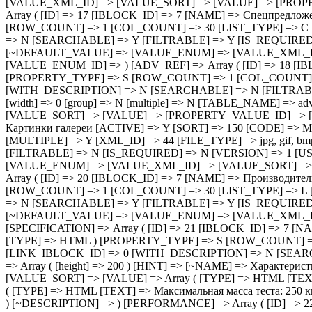
) [~DESCRIPTION] => ) [PERFORMANCE] => Array ( [ID] => 22 [IBLOCK_ID] => 7 [NAME] => Производительность [ACTIVE] => Y [SORT] => 500 [CODE] => PERFORMANCE [DEFAULT_VALUE] => [PROPERTY_TYPE] => S [ROW_COUNT] => 1 [COL_COUNT] => 30 [LIST_TYPE] => L [MULTIPLE] => N [XML_ID] => 45 [FILE_TYPE] => [MULTIPLE_CNT] => 5 [LINK_IBLOCK_ID] => 0 [WITH_DESCRIPTION] => N [SEARCHABLE] => N [FILTRABLE] => N [IS_REQUIRED] => N [VERSION] => 1 [USER_TYPE] => [USER_TYPE_SETTINGS] => [HINT] => [~NAME] => Производительность [~DEFAULT_VALUE] => [VALUE_ENUM] => [VALUE_XML_ID] => [VALUE_SORT] => [VALUE] => [PROPERTY_VALUE_ID] => [DESCRIPTION] => [~DESCRIPTION] => [~VALUE] => ) [HEIGHT_BR] => Array ( [ID] => 39 [IBLOCK_ID] => 7 [NAME] => Высота брутто мм [ACTIVE] => Y [SORT] => 500 [CODE] => HEIGHT_BR [DEFAULT_VALUE] => [PROPERTY_TYPE] => N [ROW_COUNT] => 1 [COL_COUNT] => 30 [LIST_TYPE] => L [MULTIPLE] => N [XML_ID] => 5312b9858f37bb33b2bf98e82fc583bc [FILE_TYPE] => [MULTIPLE_CNT] => 5 [LINK_IBLOCK_ID] => 0 [WITH_DESCRIPTION] => N [SEARCHABLE] => N [FILTRABLE] => N [IS_REQUIRED] => N [VERSION] => 1 [USER_TYPE] => [USER_TYPE_SETTINGS] => [HINT] => [~NAME] => Высота брутто мм [~DEFAULT_VALUE] => [VALUE_ENUM] => [VALUE_XML_ID] => [VALUE_SORT] => [VALUE] => [PROPERTY_VALUE_ID] => [DESCRIPTION] => [~DESCRIPTION] => [~VALUE] => ) [WIDTH_BR] => Array ( [ID] => 40 [IBLOCK_ID] => 7 [NAME] => Ширина брутто мм [ACTIVE] => Y [SORT] => 500 [CODE] => WIDTH_BR [DEFAULT_VALUE] => [PROPERTY_TYPE] => N [ROW_COUNT] => 1 [COL_COUNT] => 30 [LIST_TYPE] => L [MULTIPLE] => N [XML_ID] => f6f3e79ef5bbbb742a7f51533f7ee610 [FILE_TYPE] => [MULTIPLE_CNT] => 5 [LINK_IBLOCK_ID] => 0 [WITH_DESCRIPTION] => N [SEARCHABLE] => N [FILTRABLE] => N [IS_REQUIRED] => N [VERSION] => 1 [USER_TYPE] => [USER_TYPE_SETTINGS] => [HINT] => [~NAME] => Ширина брутто мм [~DEFAULT_VALUE] => [VALUE_ENUM] => [VALUE_XML_ID] => [VALUE_SORT] => [VALUE] => [PROPERTY_VALUE_ID] => [DESCRIPTION] => [~DESCRIPTION] => [~VALUE] => ) [LENGTH_BR] => Array ( [ID] => 41 [IBLOCK_ID] => 7 [NAME] => Длина брутто мм [ACTIVE] => Y [SORT] => 500 [CODE] => LENGTH_BR [DEFAULT_VALUE] => [PROPERTY_TYPE] => S [ROW_COUNT] => 1 [COL_COUNT] => 30 [LIST_TYPE] => L [MULTIPLE] => N [XML_ID] => aa4daf01db310b451c5e7cd01649886b [FILE_TYPE] => [MULTIPLE_CNT] => 5 [LINK_IBLOCK_ID] => 0 [WITH_DESCRIPTION] => N [SEARCHABLE] => N [FILTRABLE] => N [IS_REQUIRED] => N [VERSION] => 1 [USER_TYPE] => [USER_TYPE_SETTINGS] => [HINT] => [~NAME] => Длина брутто мм [~DEFAULT_VALUE] => [VALUE_ENUM] => [VALUE_XML_ID] => [VALUE_SORT] => [VALUE] => [PROPERTY_VALUE_ID] => [DESCRIPTION] => [~DESCRIPTION] => [~VALUE] => ) [HEIGHT_NT] => Array ( [ID] => 42 [IBLOCK_ID] => 7 [NAME] => Высота нетто мм [ACTIVE] => Y [SORT] => 500 [CODE] => HEIGHT_NT [DEFAULT_VALUE] => [PROPERTY_TYPE] => S [ROW_COUNT] => 1 [COL_COUNT] => 30 [LIST_TYPE] => L [MULTIPLE] => N [XML_ID] => a987f290188fb127d04d4181e2be66b7 [FILE_TYPE] => [MULTIPLE_CNT] => 5 [LINK_IBLOCK_ID] => 0 [WITH_DESCRIPTION] => N [SEARCHABLE] => N [FILTRABLE] => N [IS_REQUIRED] => N [VERSION] => 1 [USER_TYPE] => [USER_TYPE_SETTINGS] => [HINT] => [~NAME] => Высота нетто мм [~DEFAULT_VALUE] => [VALUE_ENUM] => [VALUE_XML_ID] => [VALUE_SORT] => [VALUE] => [PROPERTY_VALUE_ID] => [DESCRIPTION] => [~DESCRIPTION] => [~VALUE] => ) [WIDTH_NT] => Array ( [ID] => 43 [IBLOCK_ID] => 7 [NAME] => Ширина нетто мм [ACTIVE] => Y [SORT] => 500 [CODE] => WIDTH_NT [DEFAULT_VALUE] => [PROPERTY_TYPE] => S [ROW_COUNT] => 1 [COL_COUNT] => 30 [LIST_TYPE] => L [MULTIPLE] => N [XML_ID] => 63268f1265d771f0753fe7f3ffe80a06 [