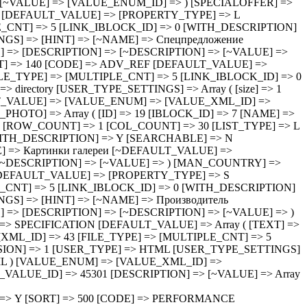
SORT] => 500 [CODE] => WEIGHT_BR [DEFAULT_VALUE] => [PROPERTY_TYPE] => S [ROW_COUNT] => 1 [COL_COUNT] => 30 [LIST_TYPE] => L [MULTIPLE] => N [XML_ID] => 49 [FILE_TYPE] => [MULTIPLE_CNT] => 5 [LINK_IBLOCK_ID] => 0 [WITH_DESCRIPTION] => N [SEARCHABLE] => N [FILTRABLE] => N [IS_REQUIRED] => N [VERSION] => 1 [USER_TYPE] => [USER_TYPE_SETTINGS] => [HINT] => [~NAME] => Вес брутто кг [~DEFAULT_VALUE] => [VALUE_ENUM] => [VALUE_XML_ID] => [VALUE_SORT] => [VALUE] => [PROPERTY_VALUE_ID] => [DESCRIPTION] => [~DESCRIPTION] => [~VALUE] => ) [CONTENTS_DELIVERY] => Array ( [ID] => 50 [IBLOCK_ID] => 7 [NAME] => Комплект поставки [ACTIVE] => Y [SORT] => 500 [CODE] => CONTENTS_DELIVERY [DEFAULT_VALUE] => [PROPERTY_TYPE] => S [ROW_COUNT] => 1 [COL_COUNT] => 30 [LIST_TYPE] => L [MULTIPLE] => N [XML_ID] => 50 [FILE_TYPE] => [MULTIPLE_CNT] => 5 [LINK_IBLOCK_ID] => 0 [WITH_DESCRIPTION] => N [SEARCHABLE] => N [FILTRABLE] => N [IS_REQUIRED] => N [VERSION] => 1 [USER_TYPE] => [USER_TYPE_SETTINGS] => [HINT] => [~NAME] => Комплект поставки [~DEFAULT_VALUE] => [VALUE_ENUM] => [VALUE_XML_ID] => [VALUE_SORT] => [VALUE] => [PROPERTY_VALUE_ID] => [DESCRIPTION] => [~DESCRIPTION] => [~VALUE] => ) [CAPACITY_VOL] => Array ( [ID] => 51 [IBLOCK_ID] => 7 [NAME] => Объем емкости [ACTIVE] => Y [SORT] => 500 [CODE] => CAPACITY_VOL [DEFAULT_VALUE] => [PROPERTY_TYPE] => S [ROW_COUNT] => 1 [COL_COUNT] => 30 [LIST_TYPE] => L [MULTIPLE] => N [XML_ID] => 51 [FILE_TYPE] => [MULTIPLE_CNT] => 5 [LINK_IBLOCK_ID] => 0 [WITH_DESCRIPTION] => N [SEARCHABLE] => N [FILTRABLE] => N [IS_REQUIRED] => N [VERSION] => 1 [USER_TYPE] => [USER_TYPE_SETTINGS] => [HINT] => [~NAME] => Объем емкости [~DEFAULT_VALUE] => [VALUE_ENUM] => [VALUE_XML_ID] => [VALUE_SORT] => [VALUE] => [PROPERTY_VALUE_ID] => [DESCRIPTION] => [~DESCRIPTION] => [~VALUE] => ) [VOLUME_L] => Array ( [ID] => 52 [IBLOCK_ID] => 7 [NAME] => Объем, л [ACTIVE] => Y [SORT] => 500 [CODE] => VOLUME_L [DEFAULT_VALUE] => [PROPERTY_TYPE] => S [ROW_COUNT] => 1 [COL_COUNT] => 30 [LIST_TYPE] => L [MULTIPLE] => N [XML_ID] => 52 [FILE_TYPE] => [MULTIPLE_CNT] => 5 [LINK_IBLOCK_ID] => 0 [WITH_DESCRIPTION] => N [SEARCHABLE] => N [FILTRABLE] => N [IS_REQUIRED] => N [VERSION] => 1 [USER_TYPE] => [USER_TYPE_SETTINGS] => [HINT] => [~NAME] => Объем, л [~DEFAULT_VALUE] => [VALUE_ENUM] => [VALUE_XML_ID] => [VALUE_SORT] => [VALUE] => [PROPERTY_VALUE_ID] => [DESCRIPTION] => [~DESCRIPTION] => [~VALUE] => ) [PERFORMANCE_KGH] => Array ( [ID] => 53 [IBLOCK_ID] => 7 [NAME] => Производительность кг/ч [ACTIVE] => Y [SORT] => 500 [CODE] => PERFORMANCE_KGH [DEFAULT_VALUE] => [PROPERTY_TYPE] => S [ROW_COUNT] => 1 [COL_COUNT] => 30 [LIST_TYPE] => L [MULTIPLE] => N [XML_ID] => 53 [FILE_TYPE] => [MULTIPLE_CNT] => 5 [LINK_IBLOCK_ID] => 0 [WITH_DESCRIPTION] => N [SEARCHABLE