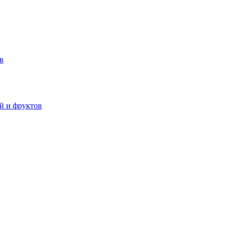
в
й и фруктов