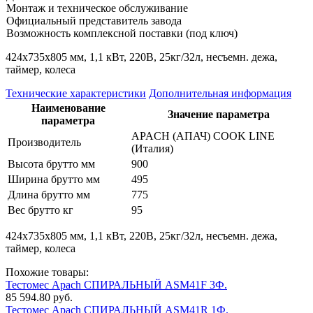
Монтаж и техническое обслуживание
Официальный представитель завода
Возможность комплексной поставки (под ключ)
424х735х805 мм, 1,1 кВт, 220В, 25кг/32л, несъемн. дежа,
таймер, колеса
Технические характеристики
Дополнительная информация
Наименование
Значение параметра
параметра
APACH (АПАЧ) COOK LINE
Производитель
(Италия)
Высота брутто мм
900
Ширина брутто мм
495
Длина брутто мм
775
Вес брутто кг
95
424х735х805 мм, 1,1 кВт, 220В, 25кг/32л, несъемн. дежа,
таймер, колеса
Похожие товары:
Тестомес Apach СПИРАЛЬНЫЙ ASM41F 3Ф.
85 594.80 руб.
Тестомес Apach СПИРАЛЬНЫЙ ASM41R 1Ф.