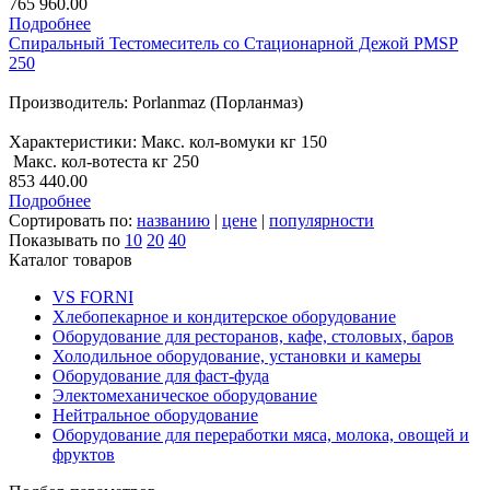
765 960.00
Подробнее
Спиральный Тестомеситель со Стационарной Дежой PMSP
250
Производитель: Porlanmaz (Порланмаз)
Характеристики: Макс. кол-вомуки кг 150
Макс. кол-вотеста кг 250
853 440.00
Подробнее
Сортировать по:
названию
|
цене
|
популярности
Показывать по
10
20
40
Каталог товаров
VS FORNI
Хлебопекарное и кондитерское оборудование
Оборудование для ресторанов, кафе, столовых, баров
Холодильное оборудование, установки и камеры
Оборудование для фаст-фуда
Электомеханическое оборудование
Нейтральное оборудование
Оборудование для переработки мяса, молока, овощей и
фруктов